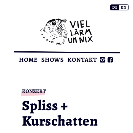
Zum
DE
EN
Inhalt
springen
HOME
SHOWS
KONTAKT
KONZERT
Spliss +
Kurschatten