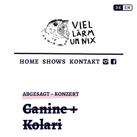
Zum
DE
EN
Inhalt
springen
HOME
SHOWS
KONTAKT
KONZERT
Canine +
Kolari